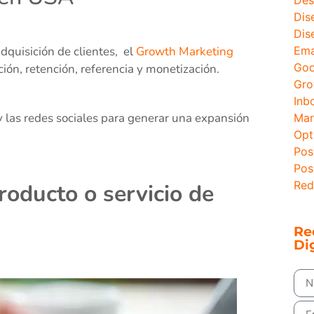
Dis
Dis
Ema
adquisición de clientes, el
Growth Marketing
Goo
ión, retención, referencia y monetización.
Gro
Inb
y las redes sociales para generar una expansión
Mar
Opt
Pos
Pos
Red
roducto o servicio de
Re
Dig