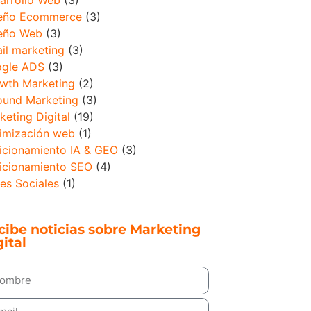
eño Ecommerce
(3)
eño Web
(3)
il marketing
(3)
gle ADS
(3)
wth Marketing
(2)
ound Marketing
(3)
keting Digital
(19)
imización web
(1)
icionamiento IA & GEO
(3)
icionamiento SEO
(4)
es Sociales
(1)
cibe noticias sobre Marketing
ital