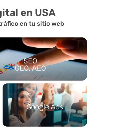
gital en USA
áfico en tu sitio web
SEO
GEO, AEO
como
agencia SEO
USA llevamos tu
rimer lugar de Google con estrategias
namiento orgánico, SEO On Page, Off
O local
. Investigamos las palabras
usan tus clientes, optimizamos tu
Google Ads
y construimos enlaces de alta calidad.
En AMD con
Google Ads
, tu marca
os tu web según la intención de
aparece en el momento preciso en
eal, captando usuarios calificados en
que un cliente potencial busca lo