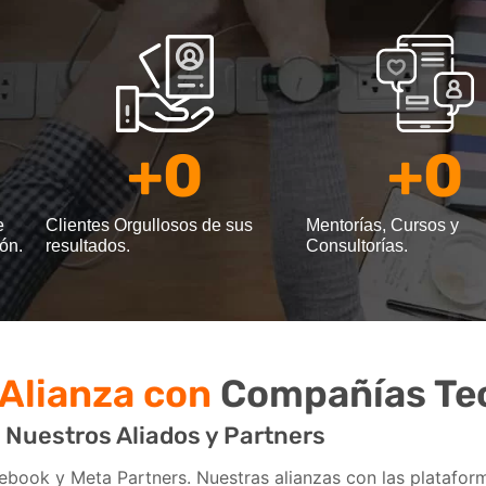
+
0
+
0
e
Clientes Orgullosos de sus
Mentorías, Cursos y
ón.
resultados.
Consultorías.
 Alianza con
Compañías Tec
Nuestros Aliados y Partners
book y Meta Partners. Nuestras alianzas con las plataform