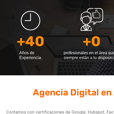
+
40
+
0
Años de
profesionales en el área qu
Experiencia.
siempre están a tu disposici
Agencia Digital en
Contamos con certificaciones de Google, Hubspot, Face