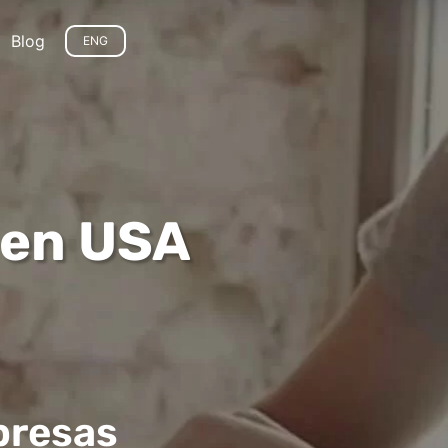
Blog
ENG
 en USA
mpresas